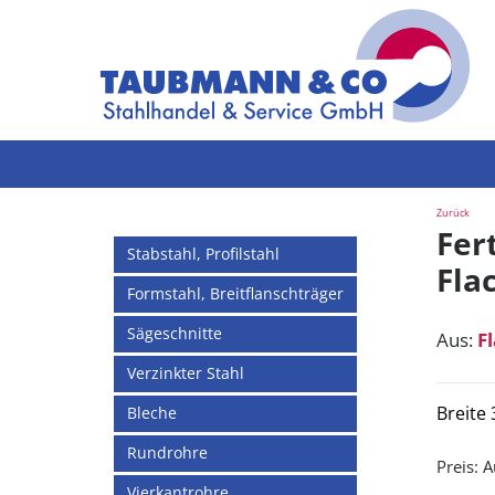
Zurück
Fer
Stabstahl, Profilstahl
Flac
Formstahl, Breitflanschträger
Sägeschnitte
Aus:
F
Verzinkter Stahl
Breite
Bleche
Rundrohre
Preis:
A
Vierkantrohre