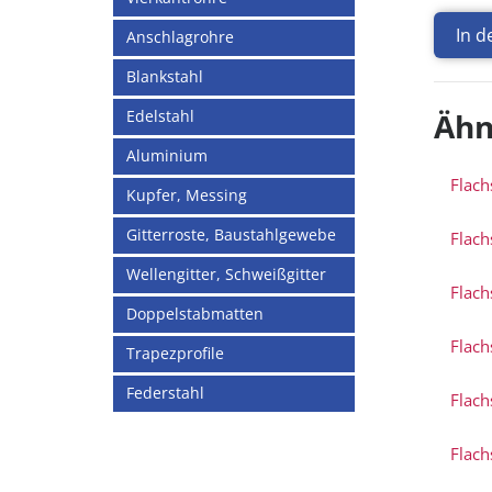
In 
Anschlagrohre
Blankstahl
Edelstahl
Ähn
Aluminium
Flach
Kupfer, Messing
Gitterroste, Baustahlgewebe
Flach
Wellengitter, Schweißgitter
Flach
Doppelstabmatten
Flach
Trapezprofile
Federstahl
Flach
Flach