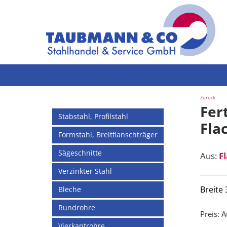
Zurück
Fer
Stabstahl, Profilstahl
Flac
Formstahl, Breitflanschträger
Sägeschnitte
Aus:
F
Verzinkter Stahl
Breite
Bleche
Rundrohre
Preis:
A
Vierkantrohre