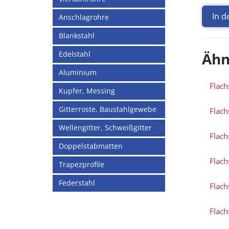
In 
Anschlagrohre
Blankstahl
Edelstahl
Ähn
Aluminium
Flach
Kupfer, Messing
Gitterroste, Baustahlgewebe
Flach
Wellengitter, Schweißgitter
Flach
Doppelstabmatten
Flach
Trapezprofile
Federstahl
Flach
Flach