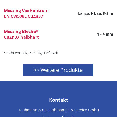
Messing Vierkantrohr
Länge: HL ca. 3-5 m
EN CW508L CuZn37
Messing Bleche*
1 - 4 mm
CuZn37 halbhart
* nicht vorrätig, 2 - 3 Tage Lieferzeit
>> Weitere Produkte
Kontakt
Taubmann & Co. Stahlhandel & Service GmbH