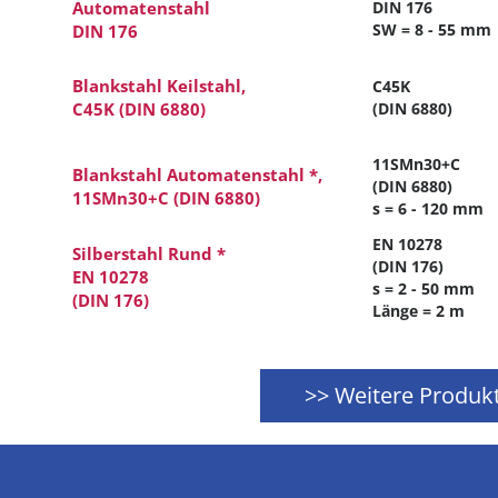
Automatenstahl
DIN 176
SW = 8 - 55 mm
DIN 176
Blankstahl Keilstahl,
C45K
C45K (DIN 6880)
(DIN 6880)
11SMn30+C
Blankstahl Automatenstahl *,
(DIN 6880)
11SMn30+C (DIN 6880)
s = 6 - 120 mm
EN 10278
Silberstahl Rund *
(DIN 176)
EN 10278
s = 2 - 50 mm
(DIN 176)
Länge = 2 m
>> Weitere Produk