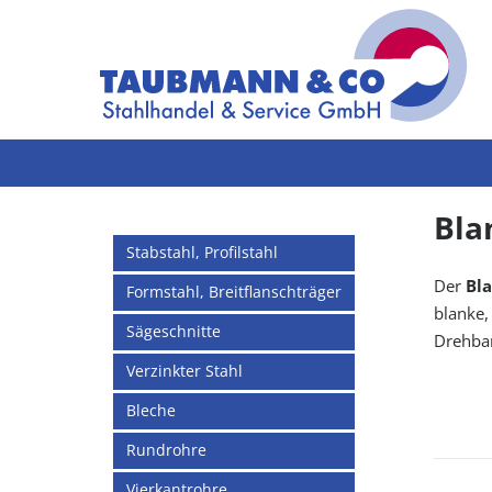
Bla
Stabstahl, Profilstahl
Der
Bla
Formstahl, Breitflanschträger
blanke,
Sägeschnitte
Drehban
Verzinkter Stahl
Bleche
Rundrohre
Vierkantrohre