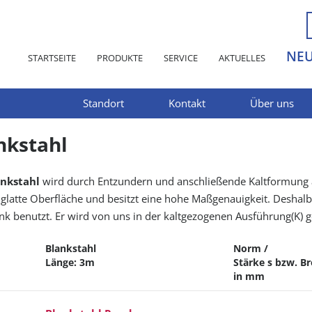
NE
STARTSEITE
PRODUKTE
SERVICE
AKTUELLES
Standort
Kontakt
Über uns
nkstahl
nkstahl
wird durch Entzundern und anschließende Kaltformung au
 glatte Oberfläche und besitzt eine hohe Maßgenauigkeit. Deshalb
k benutzt. Er wird von uns in der kaltgezogenen Ausführung(K) ge
Blankstahl
Norm /
Länge: 3m
Stärke s bzw. Br
in mm