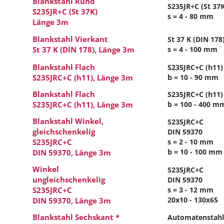
Blankstahl Rund
S235JR+C (St 37K
S235JR+C (St 37K)
s = 4 - 80 mm
Länge 3m
Blankstahl Vierkant
St 37 K (DIN 178
St 37 K (DIN 178), Länge 3m
s = 4 - 100 mm
Blankstahl Flach
S235JRC+C (h11)
S235JRC+C (h11), Länge 3m
b = 10 - 90 mm
Blankstahl Flach
S235JRC+C (h11)
S235JRC+C (h11), Länge 3m
b = 100 - 400 m
Blankstahl Winkel,
S235JRC+C
gleichschenkelig
DIN 59370
S235JRC+C
s = 2 - 10 mm
b = 10 - 100 mm
DIN 59370, Länge 3m
Winkel
S235JRC+C
ungleichschenkelig
DIN 59370
S235JRC+C
s = 3 - 12 mm
20x10 - 130x65
DIN 59370, Länge 3m
Blankstahl Sechskant *
Automatenstahl