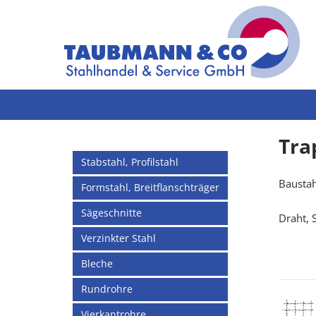
Tra
Stabstahl, Profilstahl
Baustah
Formstahl, Breitflanschträger
Sägeschnitte
Draht, 
Verzinkter Stahl
Bleche
Rundrohre
Vierkantrohre