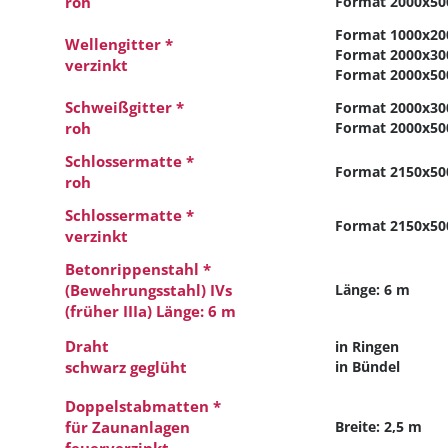
roh
Format 2000x50
Format 1000x20
Wellengitter *
Format 2000x30
verzinkt
Format 2000x50
Schweißgitter *
Format 2000x30
roh
Format 2000x50
Schlossermatte *
Format 2150x50
roh
Schlossermatte *
Format 2150x50
verzinkt
Betonrippenstahl *
(Bewehrungsstahl) IVs
Länge: 6 m
(früher IIIa) Länge: 6 m
Draht
in Ringen
schwarz geglüht
in Bündel
Doppelstabmatten *
für Zaunanlagen
Breite: 2,5 m