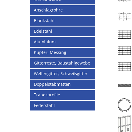
Anschlagrohre
Blankstahl
Edelstahl
Aluminium
Kupfer, Messing
Gitterroste, Baustahlgewebe
Wellengitter, Schweißgitter
Doppelstabmatten
Trapezprofile
Federstahl