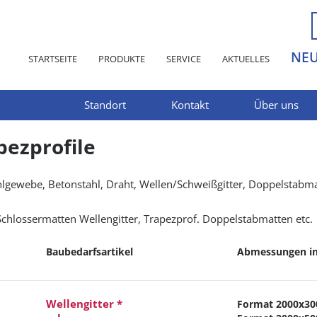
NE
STARTSEITE
PRODUKTE
SERVICE
AKTUELLES
Standort
Kontakt
Über uns
pezprofile
lgewebe, Betonstahl, Draht, Wellen/Schweißgitter, Doppelstabmatt
Schlossermatten Wellengitter, Trapezprof. Doppelstabmatten etc.
Baubedarfsartikel
Abmessungen i
Wellengitter *
Format 2000x30