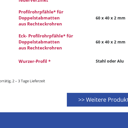
feuerverzinkt
Profilrohrpfähle* für
Doppelstabmatten
60 x 40 x 2 mm
aus Rechteckrohren
Eck- Profilrohrpfähle* für
Doppelstabmatten
60 x 40 x 2 mm
aus Rechteckrohren
Wurzer-Profil *
Stahl oder Alu
orrätig, 2 – 3 Tage Lieferzeit
>> Weitere Produk