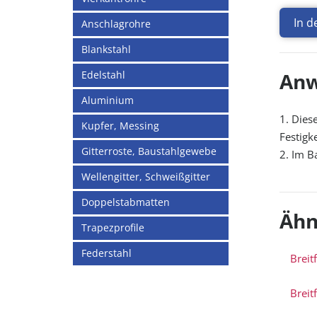
In 
Anschlagrohre
Blankstahl
Edelstahl
Anw
Aluminium
1. Dies
Kupfer, Messing
Festigke
Gitterroste, Baustahlgewebe
2. Im B
Wellengitter, Schweißgitter
Doppelstabmatten
Ähn
Trapezprofile
Federstahl
Breit
Breit