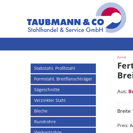
Zurück
Fer
Stabstahl, Profilstahl
Brei
Formstahl, Breitflanschträger
Sägeschnitte
Aus:
B
Verzinkter Stahl
Breite
Bleche
Rundrohre
Preis:
A
Vierkantrohre