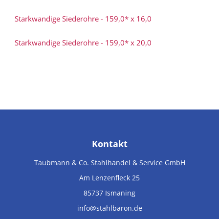
Starkwandige Siederohre - 159,0* x 16,0
Starkwandige Siederohre - 159,0* x 20,0
Kontakt
Taubmann & Co. Stahlhandel & Service GmbH
Am Lenzenfleck 25
85737
Ismaning
info@stahlbaron.de