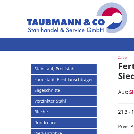
Zurück
Fer
Stabstahl, Profilstahl
Sied
Formstahl, Breitflanschträger
Sägeschnitte
Aus:
S
Verzinkter Stahl
21,3 -
Bleche
Rundrohre
Preis:
A
Vierkantrohre