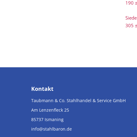
190 ±
Siede
305 ±
Kontakt
Taubmann & Co. Stahlhandel & Service GmbH
Am Lenzenfleck 25
85737
Ismaning
info@stahlbaron.de