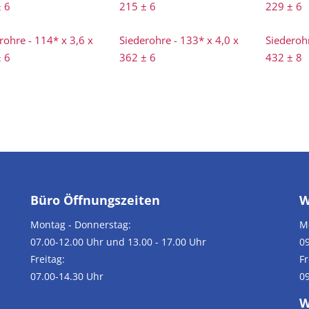
 6
215 ± 6
229 ± 6
rohre - 114* x 3,6 x
Siederohre - 133* x 4,0 x
Siederohr
 6
362 ± 6
432 ± 8
Büro Öffnungszeiten
W
Montag - Donnerstag:
M
07.00-12.00 Uhr und 13.00 - 17.00 Uhr
09
Freitag:
Fr
07.00-14.30 Uhr
09
W