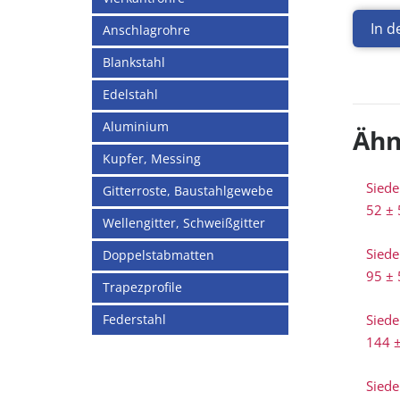
In 
Anschlagrohre
Blankstahl
Edelstahl
Aluminium
Ähn
Kupfer, Messing
Siede
Gitterroste, Baustahlgewebe
52 ± 
Wellengitter, Schweißgitter
Siede
Doppelstabmatten
95 ± 
Trapezprofile
Federstahl
Siede
144 ±
Siede