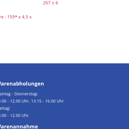
267 ± 6
e - 159* x 4,5 x
arenabholungen
ontag - Donnerstag:
.00 - 12.00 Uhr, 13.15 - 16.00 Uhr
eitag:
.00 - 12.00 Uhr
arenannahme