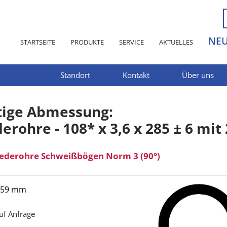
NE
STARTSEITE
PRODUKTE
SERVICE
AKTUELLES
Standort
Kontakt
Über uns
tige Abmessung:
erohre - 108* x 3,6 x 285 ± 6 mit 
iederohre Schweißbögen Norm 3 (90°)
 159 mm
uf Anfrage